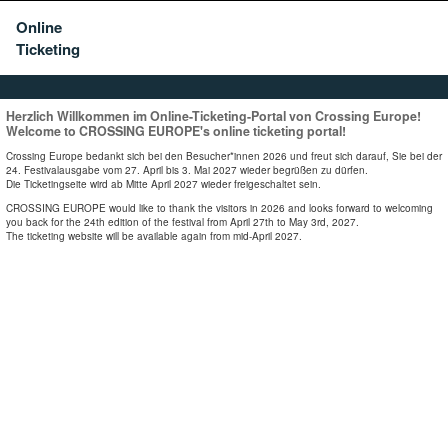
Online
Ticketing
Herzlich Willkommen im Online-Ticketing-Portal von Crossing Europe!
Welcome to CROSSING EUROPE's online ticketing portal!
Crossing Europe bedankt sich bei den Besucher*innen 2026 und freut sich darauf, Sie bei der
24. Festivalausgabe vom 27. April bis 3. Mai 2027 wieder begrüßen zu dürfen.
Die Ticketingseite wird ab Mitte April 2027 wieder freigeschaltet sein.
CROSSING EUROPE would like to thank the visitors in 2026 and looks forward to welcoming
you back for the 24th edition of the festival from April 27th to May 3rd, 2027.
The ticketing website will be available again from mid-April 2027.