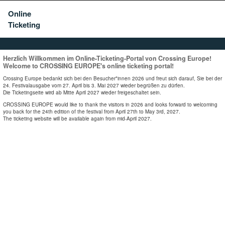
Online
Ticketing
Herzlich Willkommen im Online-Ticketing-Portal von Crossing Europe!
Welcome to CROSSING EUROPE's online ticketing portal!
Crossing Europe bedankt sich bei den Besucher*innen 2026 und freut sich darauf, Sie bei der
24. Festivalausgabe vom 27. April bis 3. Mai 2027 wieder begrüßen zu dürfen.
Die Ticketingseite wird ab Mitte April 2027 wieder freigeschaltet sein.
CROSSING EUROPE would like to thank the visitors in 2026 and looks forward to welcoming
you back for the 24th edition of the festival from April 27th to May 3rd, 2027.
The ticketing website will be available again from mid-April 2027.