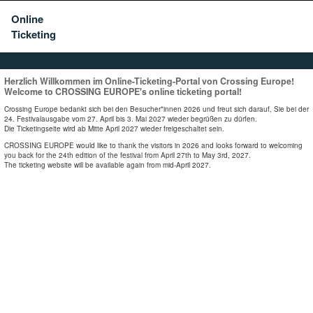
Online
Ticketing
Herzlich Willkommen im Online-Ticketing-Portal von Crossing Europe!
Welcome to CROSSING EUROPE's online ticketing portal!
Crossing Europe bedankt sich bei den Besucher*innen 2026 und freut sich darauf, Sie bei der
24. Festivalausgabe vom 27. April bis 3. Mai 2027 wieder begrüßen zu dürfen.
Die Ticketingseite wird ab Mitte April 2027 wieder freigeschaltet sein.
CROSSING EUROPE would like to thank the visitors in 2026 and looks forward to welcoming
you back for the 24th edition of the festival from April 27th to May 3rd, 2027.
The ticketing website will be available again from mid-April 2027.