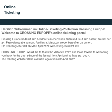
Online
Ticketing
Herzlich Willkommen im Online-Ticketing-Portal von Crossing Europe!
Welcome to CROSSING EUROPE's online ticketing portal!
Crossing Europe bedankt sich bei den Besucher*innen 2026 und freut sich darauf, Sie bei der
24. Festivalausgabe vom 27. April bis 3. Mai 2027 wieder begrüßen zu dürfen.
Die Ticketingseite wird ab Mitte April 2027 wieder freigeschaltet sein.
CROSSING EUROPE would like to thank the visitors in 2026 and looks forward to welcoming
you back for the 24th edition of the festival from April 27th to May 3rd, 2027.
The ticketing website will be available again from mid-April 2027.