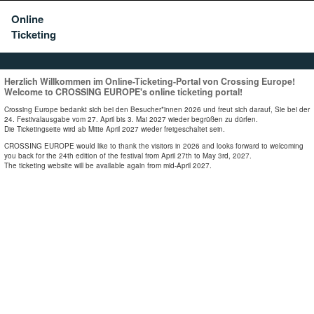
Online
Ticketing
Herzlich Willkommen im Online-Ticketing-Portal von Crossing Europe!
Welcome to CROSSING EUROPE's online ticketing portal!
Crossing Europe bedankt sich bei den Besucher*innen 2026 und freut sich darauf, Sie bei der
24. Festivalausgabe vom 27. April bis 3. Mai 2027 wieder begrüßen zu dürfen.
Die Ticketingseite wird ab Mitte April 2027 wieder freigeschaltet sein.
CROSSING EUROPE would like to thank the visitors in 2026 and looks forward to welcoming
you back for the 24th edition of the festival from April 27th to May 3rd, 2027.
The ticketing website will be available again from mid-April 2027.