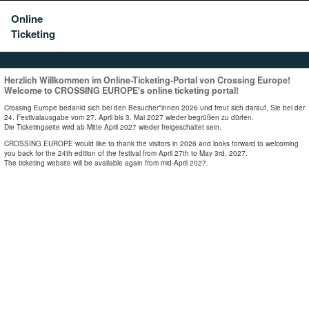
Online
Ticketing
Herzlich Willkommen im Online-Ticketing-Portal von Crossing Europe!
Welcome to CROSSING EUROPE's online ticketing portal!
Crossing Europe bedankt sich bei den Besucher*innen 2026 und freut sich darauf, Sie bei der
24. Festivalausgabe vom 27. April bis 3. Mai 2027 wieder begrüßen zu dürfen.
Die Ticketingseite wird ab Mitte April 2027 wieder freigeschaltet sein.
CROSSING EUROPE would like to thank the visitors in 2026 and looks forward to welcoming
you back for the 24th edition of the festival from April 27th to May 3rd, 2027.
The ticketing website will be available again from mid-April 2027.